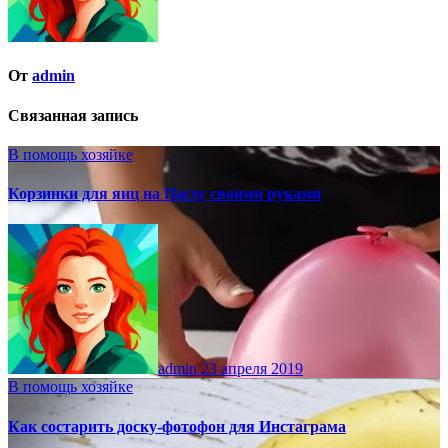
От
admin
Связанная запись
В помощь хозяйке
Корзинки для яиц на Пасху своими руками
admin
23 апреля 2019
В помощь хозяйке
Как состарить доску-фотофон для Инстаграма