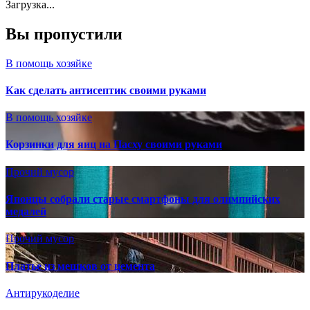
Загрузка...
Вы пропустили
В помощь хозяйке
Как сделать антисептик своими руками
В помощь хозяйке
Корзинки для яиц на Пасху своими руками
Прочий мусор
Японцы собрали старые смартфоны для олимпийских
медалей
Прочий мусор
Платье из мешков от цемента
Антирукоделие