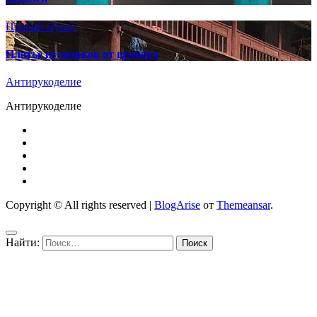
Прочий мусор
Платье из мешков от цемента
Антирукоделие
Антирукоделие
Copyright © All rights reserved
|
BlogArise
от
Themeansar
.
Найти: