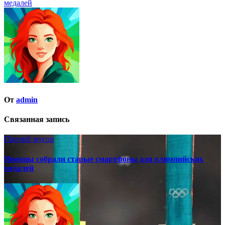
медалей
От
admin
Связанная запись
Прочий мусор
Японцы собрали старые смартфоны для олимпийских
медалей