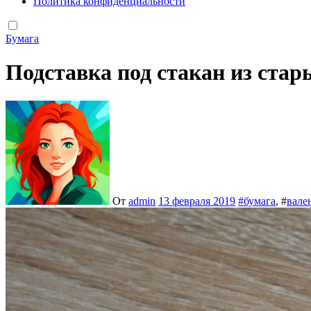
Политика конфиденциальности
Бумага
Подставка под стакан из ста
От
admin
13 февраля 2019
#
бумага
, #
вале