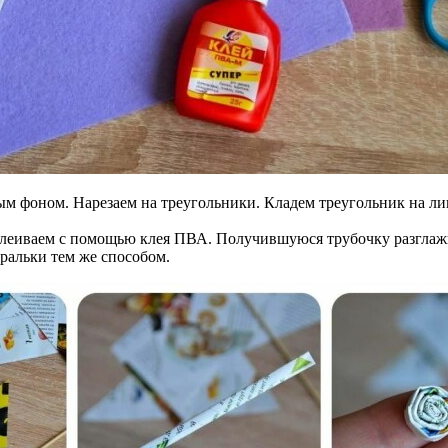
м фоном. Нарезаем на треугольники. Кладем треугольник на лиц
клеиваем с помощью клея ПВА. Получившуюся трубочку разглажив
ральки тем же способом.