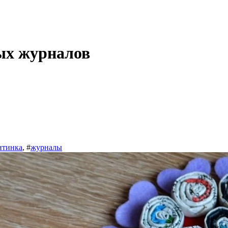
рых журналов
нтинка
, #
журналы