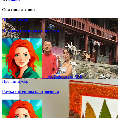
Связанная запись
Прочий мусор
Платье из мешков от цемента
admin
25 февраля 2019
Прочий мусор
Рамка с осенним настроением