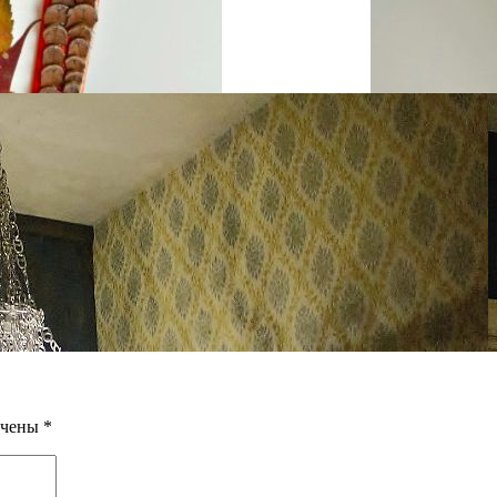
ечены
*