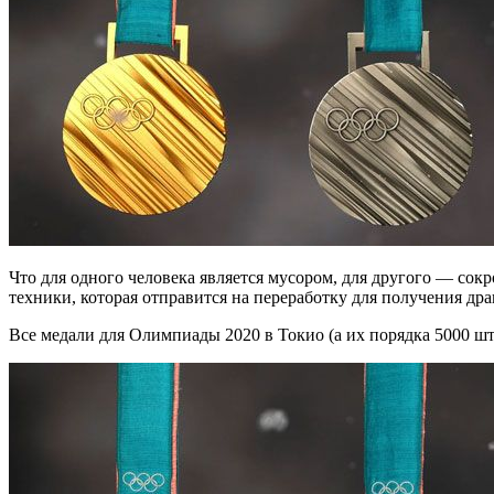
Что для одного человека является мусором, для другого — сокровище! Самое настоящее: золото, серебро и бронза. В Японии был объявлен сбор и утилизация старых смартофнов и другой
техники, которая отправится на переработку для получения др
Все медали для Олимпиады 2020 в Токио (а их порядка 5000 шт