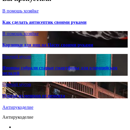
В помощь хозяйке
Как сделать антисептик своими руками
В помощь хозяйке
Корзинки для яиц на Пасху своими руками
Прочий мусор
Японцы собрали старые смартфоны для олимпийских
медалей
Прочий мусор
Платье из мешков от цемента
Антирукоделие
Антирукоделие