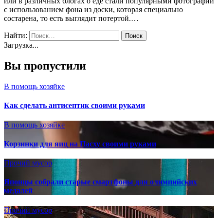
или в различных блогах о еде стали популярными фотографии
с использованием фона из доски, которая специально
состарена, то есть выглядит потертой.…
Найти:
Загрузка...
Вы пропустили
В помощь хозяйке
Как сделать антисептик своими руками
В помощь хозяйке
Корзинки для яиц на Пасху своими руками
Прочий мусор
Японцы собрали старые смартфоны для олимпийских
медалей
Прочий мусор