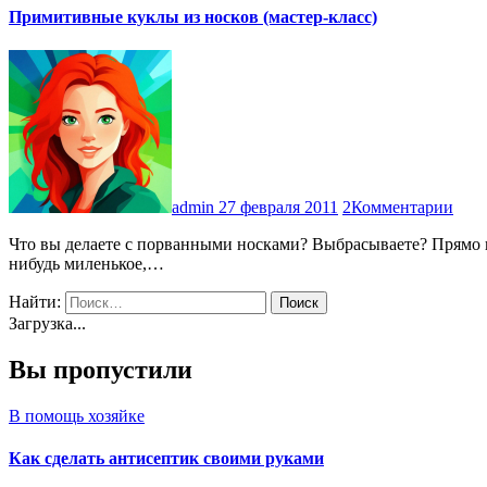
Примитивные куклы из носков (мастер-класс)
admin
27 февраля 2011
2Комментарии
Что вы делаете с порванными носками? Выбрасываете? Прямо вот так – с дырками? Фу, какая пошлость! Настоящая хозяйка никогда так не сделает. Сначала она сделает из этих носков что-
нибудь миленькое,…
Найти:
Загрузка...
Вы пропустили
В помощь хозяйке
Как сделать антисептик своими руками