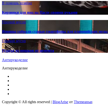
В помощь хозяйке
Корзинки для яиц на Пасху своими руками
Прочий мусор
Японцы собрали старые смартфоны для олимпийских меда
Прочий мусор
Платье из мешков от цемента
Антирукоделие
Антирукоделие
Copyright © All rights reserved
|
BlogArise
от
Themeansar
.