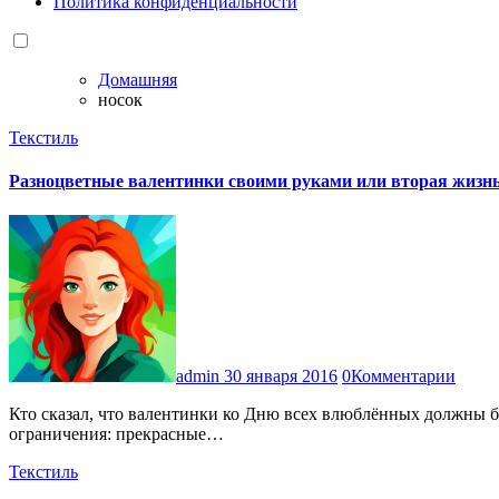
Политика конфиденциальности
Домашняя
носок
Текстиль
Разноцветные валентинки своими руками или вторая жизнь
admin
30 января 2016
0Комментарии
Кто сказал, что валентинки ко Дню всех влюблённых должны быть красными или розовыми? А почему бы им не стать радужными? Да и в материалах для изготовления сердечек нет
ограничения: прекрасные…
Текстиль