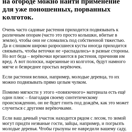
на огороде можно найти применение
для уже поношенных, порванных
колготок.
Очень часто садовые растения приходится подвязывать к
различным опорам (часто это просто колышки, вбитые в
землю), чтобы они не сломались под собственной тяжестью.
Да и слишком широко разросшиеся кусты иногда приходится
связывать, чтобы веточки не «распадались» в разные стороны.
Но вот беда – верёвочки врезаются в растения, причиняя им
вред. А вот полоски, нарезанные из колготок, будут намного
мягче и безвреднее простых верёвочек.
Если растения велики, например, молодые деревца, то их
можно подвязывать прямо целым чулком.
Помимо мягкости у этого «повязочного» материала есть ещё
один плюс – благодаря своему синтетическому
происхождению, он не будет гнить под дождём, как это может
случиться с другими верёвочками.
Если ваш дачный участок находится рядом с лесом, то зимой
могут придти незваные гости, зайцы, например, и погрызть
молодые деревья. Чтобы грызуны не навредили вашему саду,