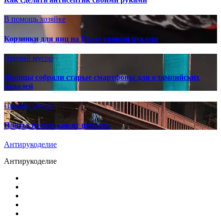
В помощь хозяйке
Корзинки для яиц на Пасху своими руками
Прочий мусор
Японцы собрали старые смартфоны для олимпийских
медалей
Прочий мусор
Платье из мешков от цемента
Антирукоделие
Антирукоделие