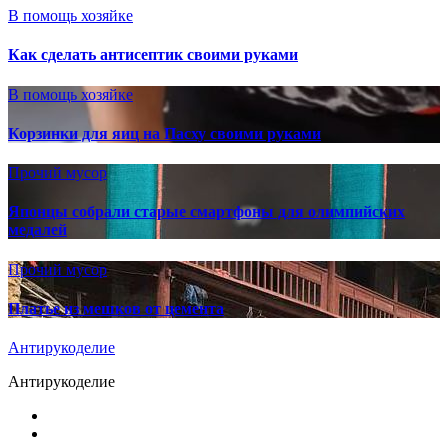
В помощь хозяйке
Как сделать антисептик своими руками
В помощь хозяйке
Корзинки для яиц на Пасху своими руками
Прочий мусор
Японцы собрали старые смартфоны для олимпийских
медалей
Прочий мусор
Платье из мешков от цемента
Антирукоделие
Антирукоделие