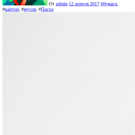
От
admin
12 апреля 2017
#
бумага
,
#
картон
, #
мусор
, #
Пасха