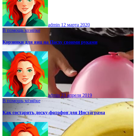
admin
12 марта 2020
В помощь хозяйке
Корзинки для яиц на Пасху своими руками
admin
23 апреля 2019
В помощь хозяйке
Как состарить доску-фотофон для Инстаграма