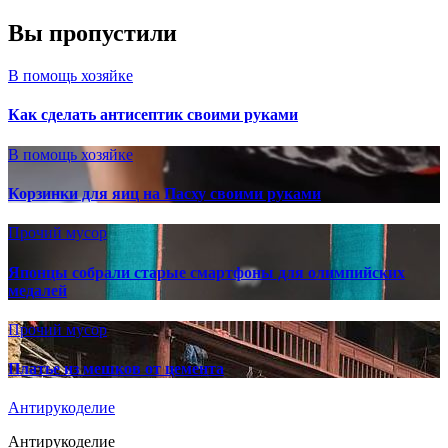
Вы пропустили
В помощь хозяйке
Как сделать антисептик своими руками
В помощь хозяйке
Корзинки для яиц на Пасху своими руками
Прочий мусор
Японцы собрали старые смартфоны для олимпийских
медалей
Прочий мусор
Платье из мешков от цемента
Антирукоделие
Антирукоделие