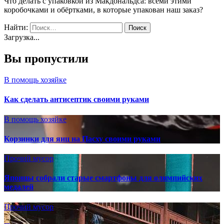
Что делать с упаковкой из Макдональдса: всеми этими
коробочками и обёртками, в которые упакован наш заказ?
Найти:
Загрузка...
Вы пропустили
В помощь хозяйке
Как сделать антисептик своими руками
В помощь хозяйке
Корзинки для яиц на Пасху своими руками
Прочий мусор
Японцы собрали старые смартфоны для олимпийских
медалей
Прочий мусор