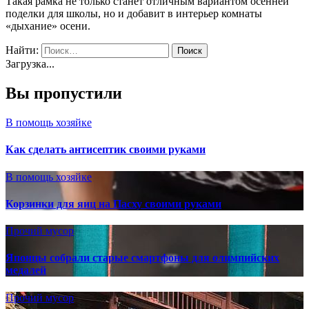
Такая рамка не только станет отличным вариантом осенней
поделки для школы, но и добавит в интерьер комнаты
«дыхание» осени.
Найти:
Загрузка...
Вы пропустили
В помощь хозяйке
Как сделать антисептик своими руками
В помощь хозяйке
Корзинки для яиц на Пасху своими руками
Прочий мусор
Японцы собрали старые смартфоны для олимпийских
медалей
Прочий мусор