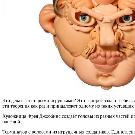
Что делать со старыми игрушками? Этот вопрос задают себе все родители, которые устали перекладывать из ящика в ящик десяток пластиковых кукол, машинок и прочие игрушки. Наверное,
эти творения как раз и принадлежат одному из таких уставших
Художница Фрея Джоббинс создаёт головы из разных частей иг
одеждой.
Терминатор с волосами из игрушечных солдатиков. Единственна